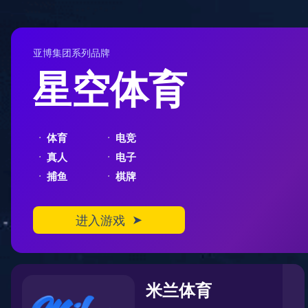
B·Sport 必一