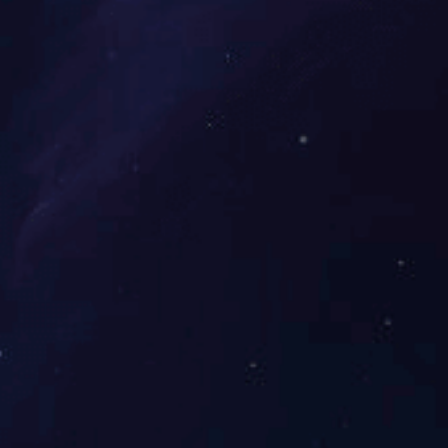
统计
全方位解析“国王”的数据模型，涵盖得分、篮板与影
响力...
网球大师赛动态：纳达尔的坚韧精神