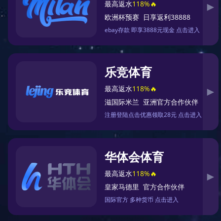
实时]
英超：曼城 2 - 1 阿森纳 (完场)
[实时]
NBA：湖人 112 - 1
足球专区
热门赛事资讯
足球
篮球