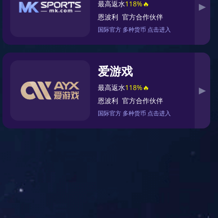
0)
[速报]
世界杯预选赛最新积分榜已更新
[快讯]
欧冠
世界杯专区
查看更多 >
世界杯