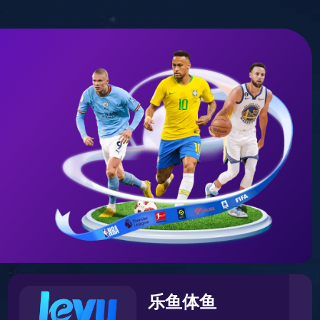
首页
全方位体育赛事资讯平
实时比分 · 专业分析 · 深度解析 · 球队百科
立即探索