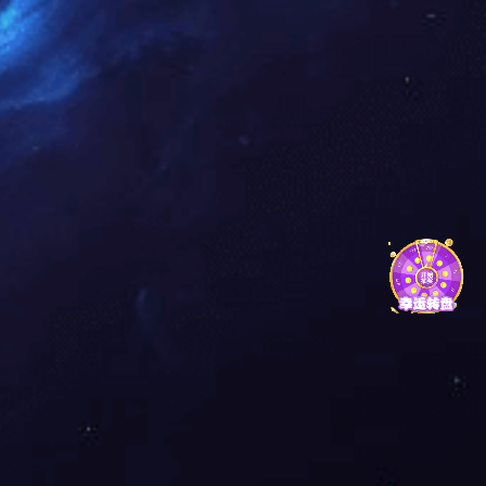
专家实时分析
【赛事分析】如何通过进球期望值(xG)判