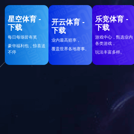
欧冠半决赛巅峰对决：两大豪
NB
门战术博弈
巨星
深度解析两支球队在防守端与进攻端
随着
的关键战术调整...
体状态
1,240+