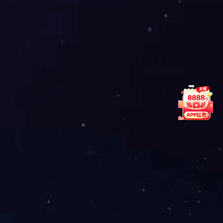
断战术优劣
现代足球统计学核心：教你如何看懂高阶数据背后的
逻辑...
体育训练科学：如何提升运动员的爆发力